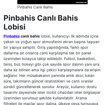
Pinbahis Canlı Bahis
Pinbahis Canlı Bahis
Lobisi
Pinbahis
canlı bahis
lobisi, kullanıcıyı ilk adımda içine
çeken ve yoğun spor atmosferini ekran başına taşıyan
bir yapıya sahiptir. Giriş yapıldığında, farklı spor
dallarına ait onlarca canlı karşılaşma tek bir panel
üzerinden kolayca takip edilebilir. Futbol, basketbol,
tenis, buz hokeyi gibi çok sayıda spor dalının yanı sıra
daha az bilinen ama ilgi çekici karşılaşmalara da erişim
sağlanır. Her müsabakanın yanında anlık skor, kalan
süre, takımların güncel istatistikleri ve canlı oranlar
sürekli güncellenerek sunulur. Arayüz, kullanıcı dostu
tasarımı sayesinde ister mobil cihazdan ister bilgisayar
üzerinden sorunsuz şekilde kullanılabilir. Arama
filtreleri ile maçlar spor dalına, ülkeye veya turnuvaya